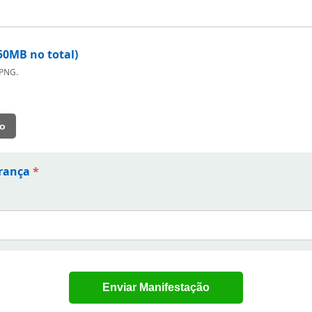
50MB no total)
 PNG.
vo
urança
*
Enviar Manifestação