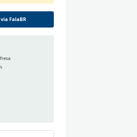
 via FalaBR
fresa
h