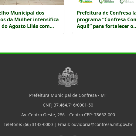
lho Municipal dos
Prefeitura de Confresa l
tos da Mulher intensifica
programa “Confresa Co
 do Agosto Lilás com
Aqui!” para fortalecer o
na prevenção à violência
comércio local
a a mulher
Prefeitura Municipal de Confresa - MT
CNPJ 37.464.716/0001-50
Av. Centro Oeste, 286 – Centro CEP: 78652-000
Telefone: (66) 3143-0000 | Email: ouvidoria@confresa.mt.gov.br