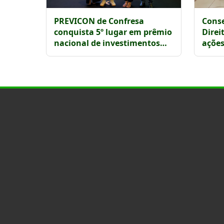
PREVICON de Confresa
Conse
conquista 5º lugar em prêmio
Direi
nacional de investimentos
ações
previdenciários
foco 
contr